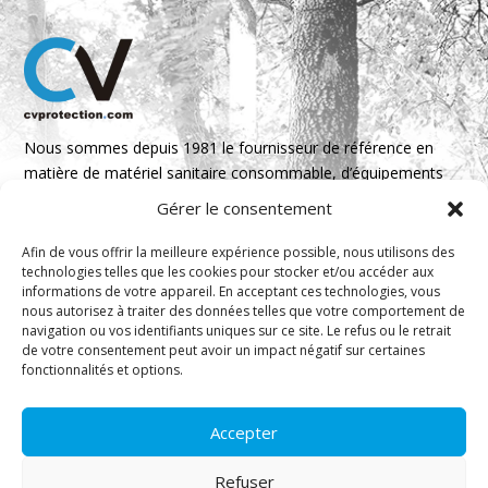
Nous sommes depuis 1981 le fournisseur de référence en
matière de matériel sanitaire consommable, d’équipements
de protection individuelle et d’hygiène industrielle./p>
Gérer le consentement
Afin de vous offrir la meilleure expérience possible, nous utilisons des
Parque Empresarial Boroa- Parcela 2A 1B
technologies telles que les cookies pour stocker et/ou accéder aux
48340 Amorebieta, Bizkaia, Spain
informations de votre appareil. En acceptant ces technologies, vous
nous autorisez à traiter des données telles que votre comportement de
N 43º 14’ 10’’ W 2º 45’ 18’’

navigation ou vos identifiants uniques sur ce site. Le refus ou le retrait
de votre consentement peut avoir un impact négatif sur certaines
info@cvprotection.com
fonctionnalités et options.

(+34) 944 52 01 15

Accepter
Refuser