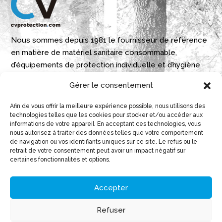
Nous sommes depuis 1981 le fournisseur de référence
en matière de matériel sanitaire consommable,
d’équipements de protection individuelle et d’hygiène
industrielle./p>
Gérer le consentement
Parque Empresarial Boroa- Parcela 2A 1B
Afin de vous offrir la meilleure expérience possible, nous utilisons des
technologies telles que les cookies pour stocker et/ou accéder aux
48340 Amorebieta, Bizkaia, Spain
informations de votre appareil. En acceptant ces technologies, vous
nous autorisez à traiter des données telles que votre comportement
N 43º 14’ 10’’ W 2º 45’ 18’’

de navigation ou vos identifiants uniques sur ce site. Le refus ou le
retrait de votre consentement peut avoir un impact négatif sur
info@cvprotection.com

certaines fonctionnalités et options.
(+34) 944 52 01 15

Accepter
Refuser