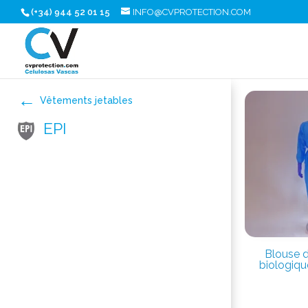
(+34) 944 52 01 15
INFO@CVPROTECTION.COM
Vêtements jetables
EPI
Blouse d
biologiqu