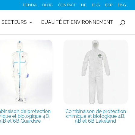
TIENDA
BLOG
CONTACT
DE
EUS
ESP
ENG
SECTEURS
QUALITÉ ET ENVIRONNEMENT
inaison de protection
Combinaison de protection
ique et biologique 4B,
chimique et biologique 4B,
5B et 6B Guardwe
5B et 6B Lakeland