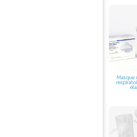
Masque d
respirato
éla