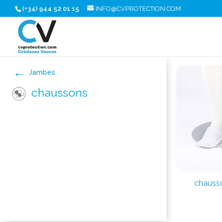
(+34) 944 52 01 15
INFO@CVPROTECTION.COM
Jambes
chaussons
chausso