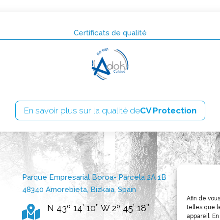
Certificats de qualité
En savoir plus sur la qualité de
CV Protection
Parque Empresarial Boroa- Parcela 2A 1B
48340 Amorebieta, Bizkaia, Spain
Afin de vous
N 43º 14’ 10’’ W 2º 45’ 18’’

telles que 
appareil. E