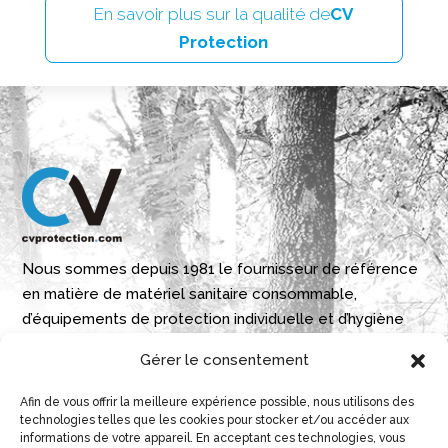
En savoir plus sur la qualité de
CV
Protection
Nous sommes depuis 1981 le fournisseur de référence
en matière de matériel sanitaire consommable,
d’équipements de protection individuelle et d’hygiène
industrielle./p>
Gérer le consentement
Parque Empresarial Boroa- Parcela 2A 1B
Afin de vous offrir la meilleure expérience possible, nous utilisons des
technologies telles que les cookies pour stocker et/ou accéder aux
48340 Amorebieta, Bizkaia, Spain
informations de votre appareil. En acceptant ces technologies, vous