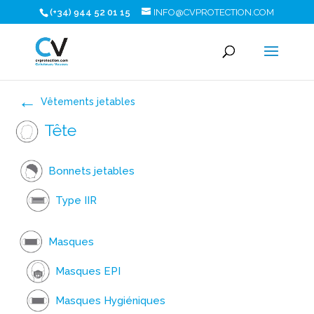
(+34) 944 52 01 15
INFO@CVPROTECTION.COM
Vêtements jetables
Tête
Bonnets jetables
Type IIR
Masques
Masques EPI
Masques Hygiéniques